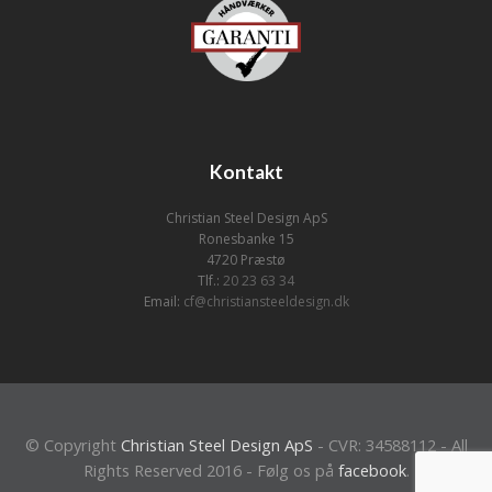
Kontakt
Christian Steel Design ApS
Ronesbanke 15
4720 Præstø
Tlf.:
20 23 63 34
Email:
cf@christiansteeldesign.dk
© Copyright
Christian Steel Design ApS
- CVR: 34588112 - All
Rights Reserved 2016 - Følg os på
facebook
.